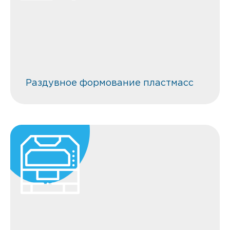
Раздувное формование пластмасс
Раздувное формование пластмасс
Производство изделий методом
экструзии