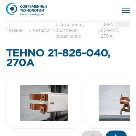
Шинопровод
TEHNO 21-
Главная
Каталог
болтовое
826-040,
соединение
270А
TEHNO 21-826-040,
270А