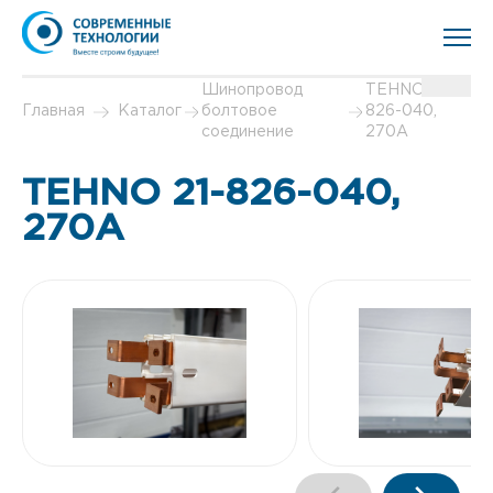
Шинопровод
TEHNO 21-
Главная
Каталог
болтовое
826-040,
соединение
270А
TEHNO 21-826-040,
270А